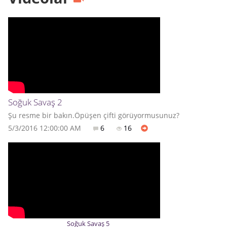
Soğuk Savaş 2
Şu resme bir bakın.Öpüşen çifti görüyormusunuz?
5/3/2016 12:00:00 AM
6
16
Soğuk Savaş 5