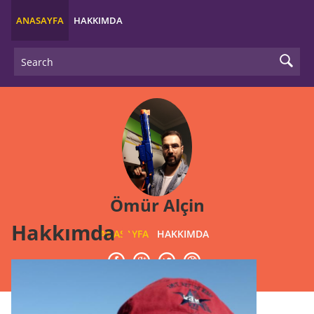
ANASAYFA
HAKKIMDA
Ömür Alçin
Hakkımda
ANASAYFA
HAKKIMDA