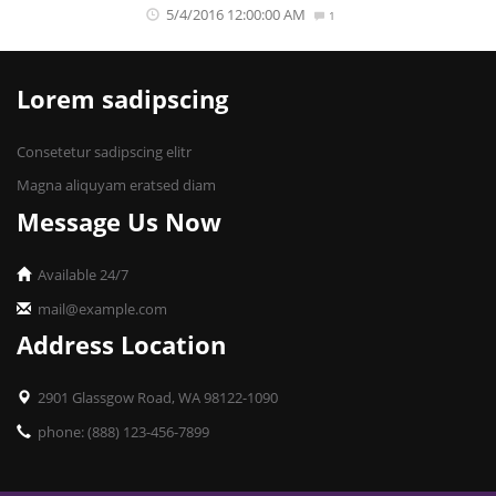
5/4/2016 12:00:00 AM
1
Lorem sadipscing
Consetetur sadipscing elitr
Magna aliquyam eratsed diam
Message Us Now
Available 24/7
mail@example.com
Address Location
2901 Glassgow Road, WA 98122-1090
phone: (888) 123-456-7899